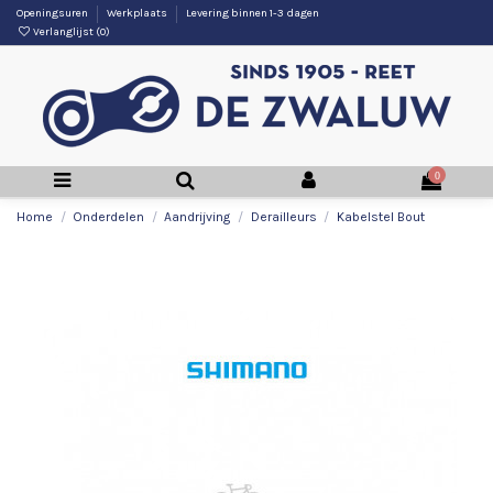
Openingsuren
Werkplaats
Levering binnen 1-3 dagen
Verlanglijst (
0
)
0
Home
Onderdelen
Aandrijving
Derailleurs
Kabelstel Bout