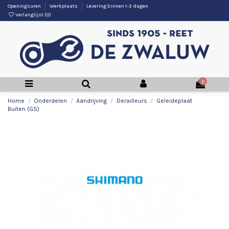
Openingsuren
Werkplaats
Levering binnen 1-3 dagen
Verlanglijst (
0
)
0
Home
Onderdelen
Aandrijving
Derailleurs
Geleideplaat
Buiten (GS)