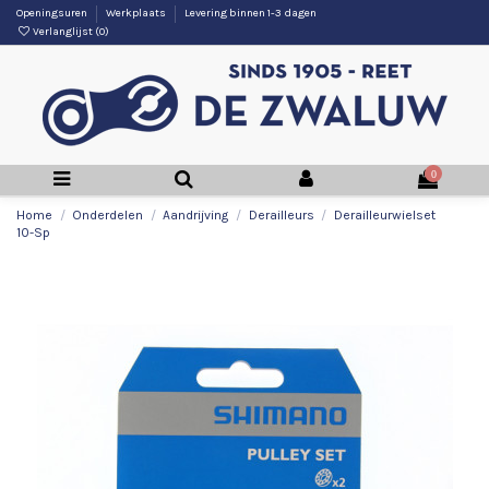
Openingsuren
Werkplaats
Levering binnen 1-3 dagen
Verlanglijst (
0
)
0
Home
Onderdelen
Aandrijving
Derailleurs
Derailleurwielset
10-Sp