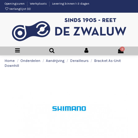
Openingsuren
Werkplaats
Levering binnen 1-3 dagen
Verlanglijst (
0
)
0
Home
Onderdelen
Aandrijving
Derailleurs
Bracket As-Unit
Downhill