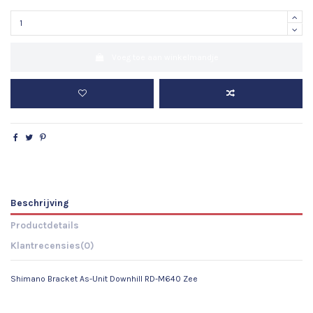
Voeg toe aan winkelmandje
Beschrijving
Productdetails
Klantrecensies
(0)
Shimano Bracket As-Unit Downhill RD-M640 Zee