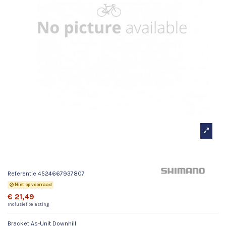
Bracket As-Unit Downhill
Referentie
4524667937807
Niet op voorraad
€ 21,49
Inclusief belasting
Bracket As-Unit Downhill