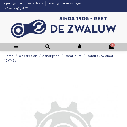
Openingsuren
Werkplaats
Levering binnen 1-3 dagen
Verlanglijst (
0
)
0
Home
Onderdelen
Aandrijving
Derailleurs
Derailleurwielset
10/11-Sp