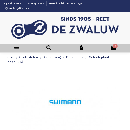
Openingsuren
Werkplaats
Levering binnen 1-3 dagen
Verlanglijst (
0
)
0
Home
Onderdelen
Aandrijving
Derailleurs
Geleideplaat
Binnen (GS)