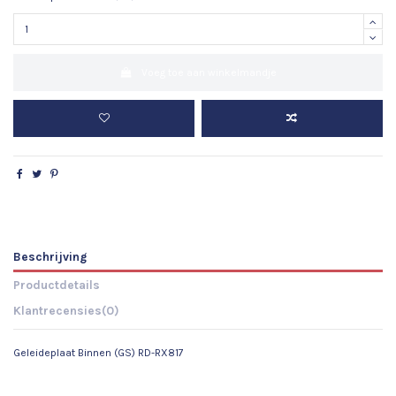
Voeg toe aan winkelmandje
Beschrijving
Productdetails
Klantrecensies
(0)
Geleideplaat Binnen (GS) RD-RX817