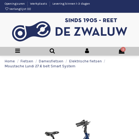
Openingsuren
Werkplaats
Levering binnen 1-3 dagen
Verlanglijst (
0
)
0
Home
Fietsen
Damesfietsen
Elektrische fietsen
Moustache Lundi 27.6 belt Smart System