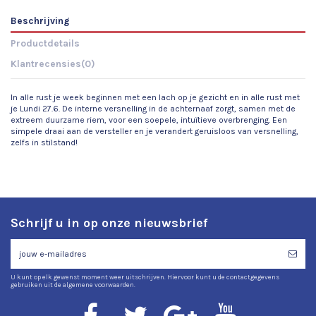
Beschrijving
Productdetails
Klantrecensies
(0)
In alle rust je week beginnen met een lach op je gezicht en in alle rust met
je Lundi 27.6. De interne versnelling in de achternaaf zorgt, samen met de
extreem duurzame riem, voor een soepele, intuïtieve overbrenging. Een
simpele draai aan de versteller en je verandert geruisloos van versnelling,
zelf
s in stilstand!
Schrijf u in op onze nieuwsbrief
U kunt op elk gewenst moment weer uitschrijven. Hiervoor kunt u de contactgegevens
gebruiken uit de algemene voorwaarden.