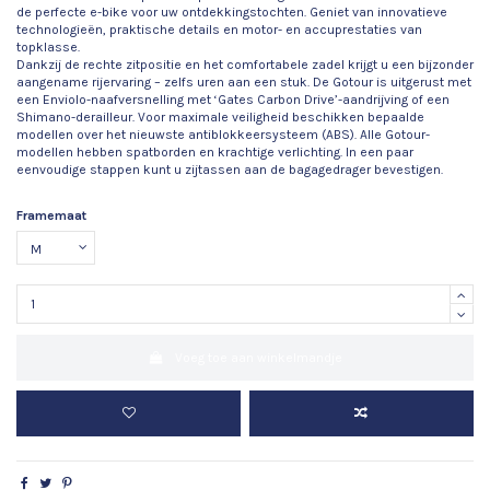
de perfecte e-bike voor uw ontdekkingstochten. Geniet van innovatieve
technologieën, praktische details en motor- en accuprestaties van
topklasse.
Dankzij de rechte zitpositie en het comfortabele zadel krijgt u een bijzonder
aangename rijervaring – zelfs uren aan een stuk. De Gotour is uitgerust met
een Enviolo-naafversnelling met ‘Gates Carbon Drive’-aandrijving of een
Shimano-derailleur. Voor maximale veiligheid beschikken bepaalde
modellen over het nieuwste antiblokkeersysteem (ABS). Alle Gotour-
modellen hebben spatborden en krachtige verlichting. In een paar
eenvoudige stappen kunt u zijtassen aan de bagagedrager bevestigen.
Framemaat
Voeg toe aan winkelmandje