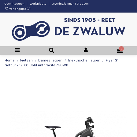
Openingsuren
Werkplaats
Levering binnen 1-3 dagen
Verlanglijst (
0
)
0
Home
Fietsen
Damesfietsen
Elektrische fietsen
Flyer G1
Gotour 7.12 XC Cold Anthracite 750Wh