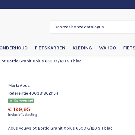
ONDERHOUD
FIETSKARREN
KLEDING
WAHOO
FIET
ot Bordo Granit Xplus 6500K/120 SH blac
Abus vouwslot Bordo Granit Xplus 650
Merk:
Abus
Referentie
4003318621154
Op voorraad
€ 199,95
Inclusief belasting
Abus vouwslot Bordo Granit Xplus 6500K/120 SH blac