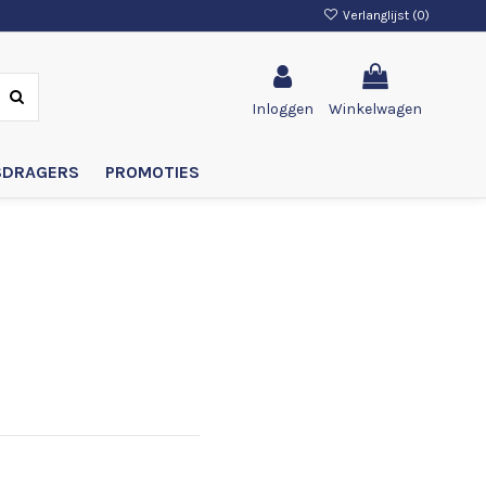
Verlanglijst (
0
)
Inloggen
Winkelwagen
SDRAGERS
PROMOTIES
0K/120 SH blac