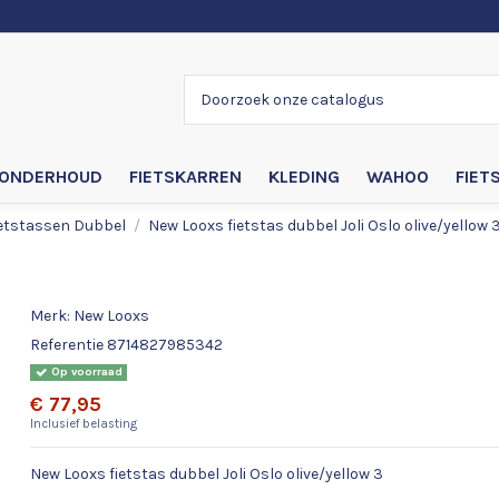
ONDERHOUD
FIETSKARREN
KLEDING
WAHOO
FIET
etstassen Dubbel
New Looxs fietstas dubbel Joli Oslo olive/yellow 
New Looxs fietstas dubbel Joli Oslo oliv
Merk:
New Looxs
Referentie
8714827985342
Op voorraad
€ 77,95
Inclusief belasting
New Looxs fietstas dubbel Joli Oslo olive/yellow 3