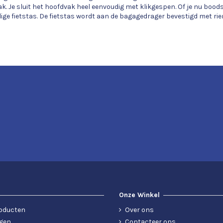
ak. Je sluit het hoofdvak heel eenvoudig met klikgespen. Of je nu boo
ndige fietstas. De fietstas wordt aan de bagagedrager bevestigd met rie
Onze Winkel
oducten
Over ons
gen
Contacteer ons