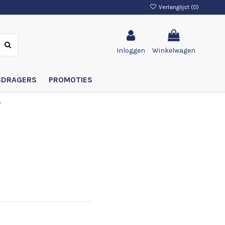
Verlanglijst (
0
)
Inloggen
Winkelwagen
SDRAGERS
PROMOTIES
3
e/yellow 3