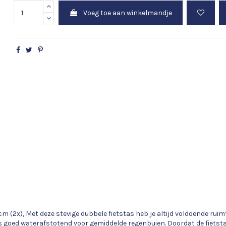
Voeg toe aan winkelmandje
0 cm (2x), Met deze stevige dubbele fietstas heb je altijd voldoende r
 tas goed waterafstotend voor gemiddelde regenbuien. Doordat de fiet