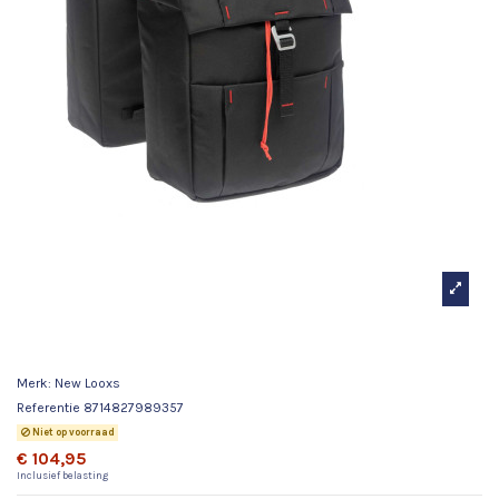
New Looxs fietstas dubbel Vigo black AVS 37L
Merk:
New Looxs
Referentie
8714827989357
Niet op voorraad
€ 104,95
Inclusief belasting