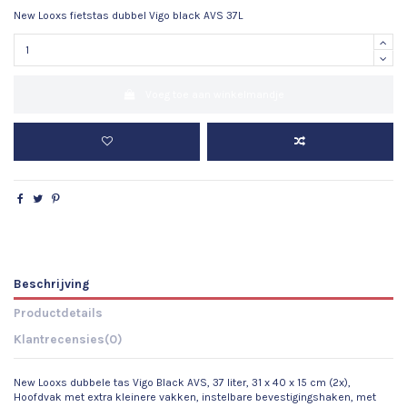
New Looxs fietstas dubbel Vigo black AVS 37L
Voeg toe aan winkelmandje
Beschrijving
Productdetails
Klantrecensies
(0)
New Looxs dubbele tas Vigo Black AVS, 37 liter, 31 x 40 x 15 cm (2x),
Hoofdvak met extra kleinere vakken, instelbare bevestigingshaken, met