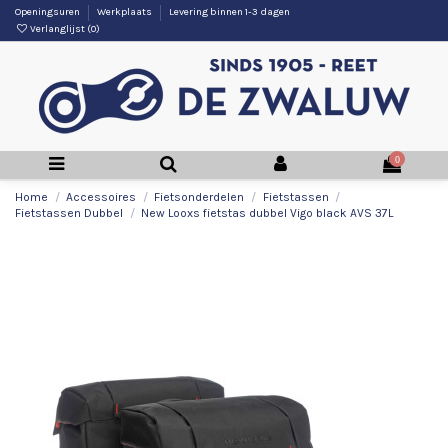
Openingsuren
Werkplaats
Levering binnen 1-3 dagen
Verlanglijst (
0
)
0
Home
Accessoires
Fietsonderdelen
Fietstassen
Fietstassen Dubbel
New Looxs fietstas dubbel Vigo black AVS 37L