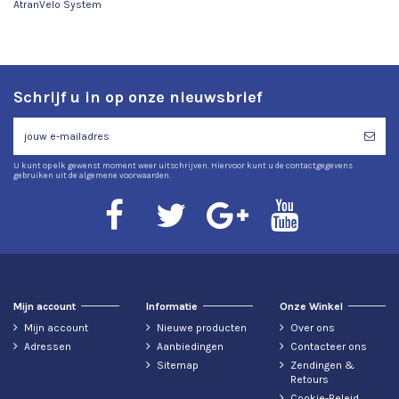
AtranVelo System
Schrijf u in op onze nieuwsbrief
U kunt op elk gewenst moment weer uitschrijven. Hiervoor kunt u de contactgegevens
gebruiken uit de algemene voorwaarden.
Mijn account
Informatie
Onze Winkel
Mijn account
Nieuwe producten
Over ons
Adressen
Aanbiedingen
Contacteer ons
Sitemap
Zendingen &
Retours
Cookie-Beleid