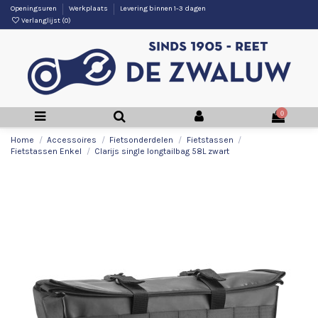
Openingsuren
Werkplaats
Levering binnen 1-3 dagen
Verlanglijst (
0
)
0
Home
Accessoires
Fietsonderdelen
Fietstassen
Fietstassen Enkel
Clarijs single longtailbag 58L zwart