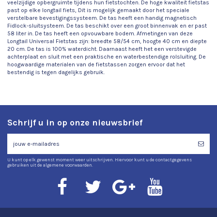
veelzijdige opbergruimte tijdens hun fietstochten. De hoge kwaliteit fietstas
past op elke longtail fiets, Dit is mogelijk gemaakt door het speciale
verstelbare bevestigingssysteem. De tas heeft een handig magnetisch
Fidlock-sluitsysteem. De tas beschikt over een groot binnenvak en er past
58 liter in. De tas heeft een opvouwbare bodem. Afmetingen van deze
Longtail Universal Fietstas zijn: breedte 58/54 cm, hoogte 40 cm en diepte
20 cm. De tas is 100% waterdicht. Daarnaast heeft het een verstevigde
achterplaat en sluit met een praktische en waterbestendige rolsluiting. De
hoogwaardige materialen van de fietstassen zorgen ervoor dat het
bestendig is tegen dagelijks gebruik.
Schrijf u in op onze nieuwsbrief
U kunt op elk gewenst moment weer uitschrijven. Hiervoor kunt u de contactgegevens
gebruiken uit de algemene voorwaarden.