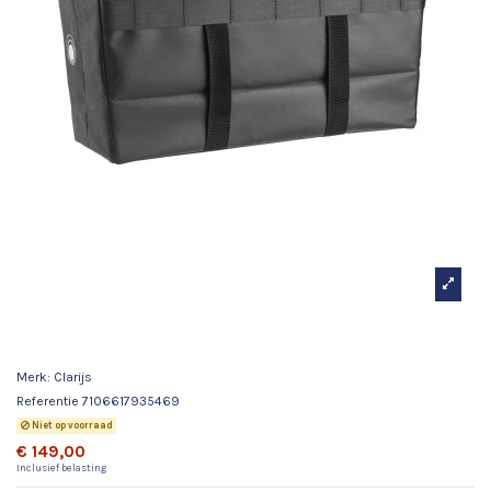
Clarijs single longtailbag 58L zwart
Merk:
Clarijs
Referentie
7106617935469
Niet op voorraad
€ 149,00
Inclusief belasting