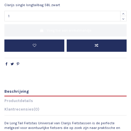
Clarijs single longtailbag 58L zwart
Voeg toe aan winkelmandje
Beschrijving
Productdetails
Klantrecensies
(0)
De Long Tail Fietstas Universal van Clarijs Fietstassen is de perfecte
metgezel voor avontuurlijke fietsers die op zoek zijn naar praktische en