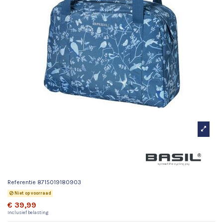
Basil schoudertas Wanderlust
indigo blauw 18L
Referentie
8715019180903
Niet op voorraad
€ 39,99
Inclusief belasting