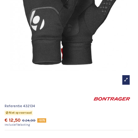
Bontrager RXL Thermal Glove
Referentie
432134
Niet op voorraad
€ 12,50
€ 24,99
-50%
Inclusief belasting