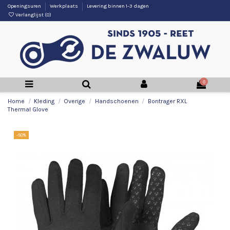
Openingsuren
Werkplaats
Levering binnen 1-3 dagen
Verlanglijst (
0
)
0
Home
Kleding
Overige
Handschoenen
Bontrager RXL
Thermal Glove
-50%