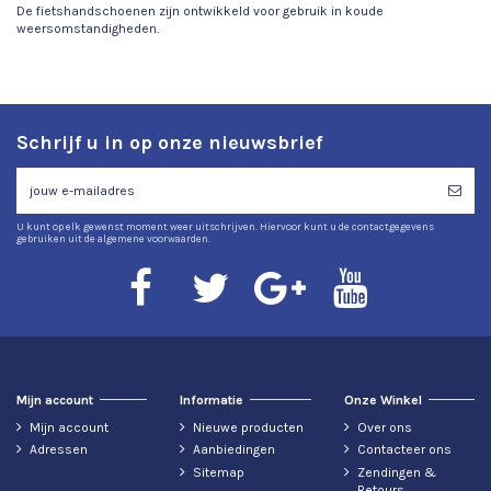
De fietshandschoenen zijn ontwikkeld voor gebruik in koude
weersomstandigheden.
Schrijf u in op onze nieuwsbrief
U kunt op elk gewenst moment weer uitschrijven. Hiervoor kunt u de contactgegevens
gebruiken uit de algemene voorwaarden.
Mijn account
Informatie
Onze Winkel
Mijn account
Nieuwe producten
Over ons
Adressen
Aanbiedingen
Contacteer ons
Sitemap
Zendingen &
Retours