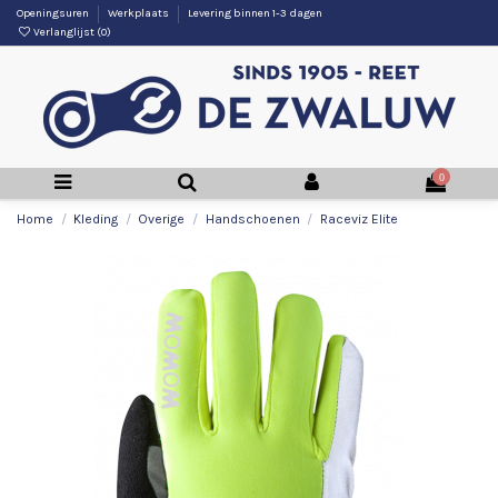
Openingsuren
Werkplaats
Levering binnen 1-3 dagen
Verlanglijst (
0
)
0
Home
Kleding
Overige
Handschoenen
Raceviz Elite