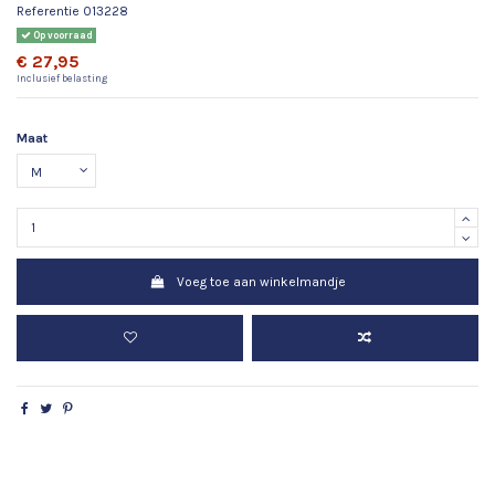
Referentie
013228
Op voorraad
€ 27,95
Inclusief belasting
Maat
Voeg toe aan winkelmandje