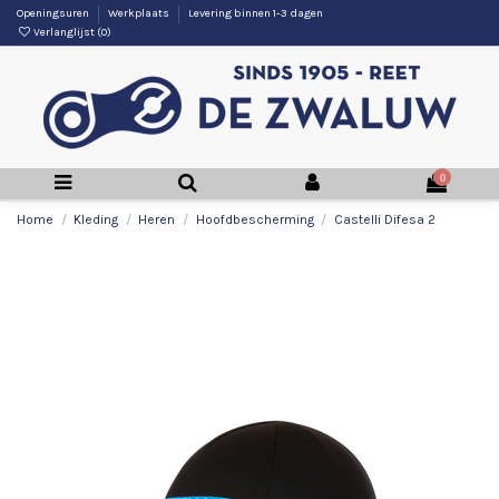
Openingsuren
Werkplaats
Levering binnen 1-3 dagen
Verlanglijst (
0
)
0
Home
Kleding
Heren
Hoofdbescherming
Castelli Difesa 2