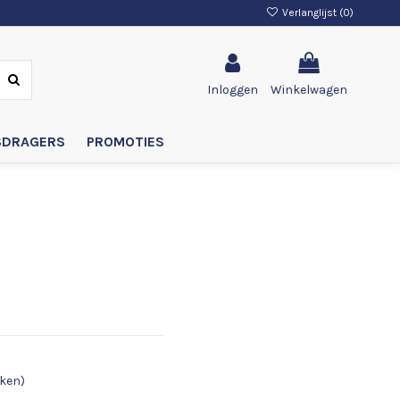
Verlanglijst (
0
)
Inloggen
Winkelwagen
SDRAGERS
PROMOTIES
eken)