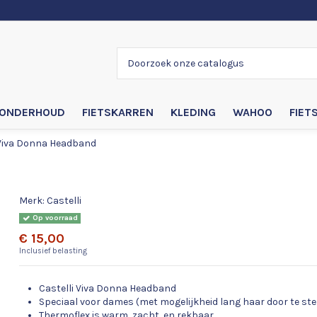
ONDERHOUD
FIETSKARREN
KLEDING
WAHOO
FIET
 Viva Donna Headband
Castelli Viva Donna Headband
Merk:
Castelli
Op voorraad
€ 15,00
Inclusief belasting
Castelli Viva Donna Headband
Speciaal voor dames (met mogelijkheid lang haar door te st
Thermoflex is warm, zacht, en rekbaar