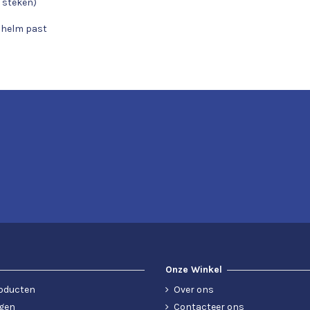
 steken)
e helm past
Onze Winkel
oducten
Over ons
gen
Contacteer ons