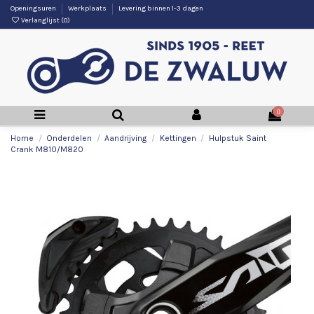
Openingsuren
Werkplaats
Levering binnen 1-3 dagen
Verlanglijst (
0
)
0
Home
Onderdelen
Aandrijving
Kettingen
Hulpstuk Saint
Crank M810/M820