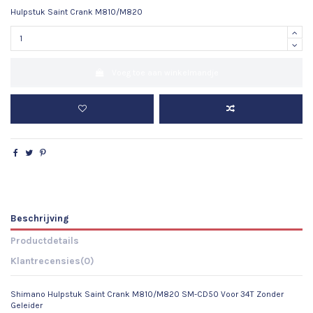
Hulpstuk Saint Crank M810/M820
Voeg toe aan winkelmandje
Beschrijving
Productdetails
Klantrecensies
(0)
Shimano Hulpstuk Saint Crank M810/M820 SM-CD50 Voor 34T Zonder
Geleider