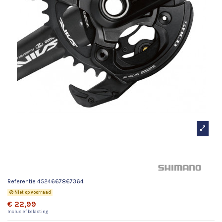
Hulpstuk Saint Crank
M810/M820
Referentie
4524667867364
Niet op voorraad
€ 22,99
Inclusief belasting