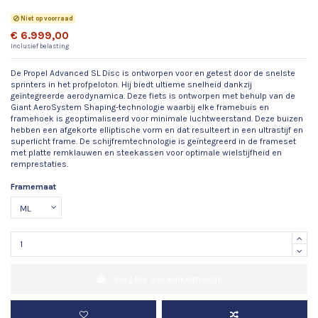
Niet op voorraad
€ 6.999,00
Inclusief belasting
De Propel Advanced SL Disc is ontworpen voor en getest door de snelste
sprinters in het profpeloton. Hij biedt ultieme snelheid dankzij
geïntegreerde aerodynamica. Deze fiets is ontworpen met behulp van de
Giant AeroSystem Shaping-technologie waarbij elke framebuis en
framehoek is geoptimaliseerd voor minimale luchtweerstand. Deze buizen
hebben een afgekorte elliptische vorm en dat resulteert in een ultrastijf en
superlicht frame. De schijfremtechnologie is geïntegreerd in de frameset
met platte remklauwen en steekassen voor optimale wielstijfheid en
remprestaties.
Framemaat
Voeg toe aan winkelmandje