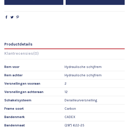
Productdetails
Klantrecensies
(0)
Rem voor
Hydraulische schijfrem
Rem achter
Hydraulische schijfrem
Versnellingen vooraan
2
Versnellingen achteraan
12
Schakelsysteem
Derailleurversnelling
Frame soort
Carbon
Bandenmerk
CADEX
Bandenmaat
(28") 622-25