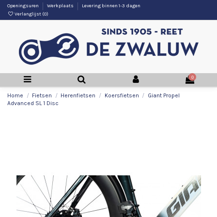
Openingsuren
Werkplaats
Levering binnen 1-3 dagen
Verlanglijst (
0
)
0
Home
Fietsen
Herenfietsen
Koersfietsen
Giant Propel
Advanced SL 1 Disc