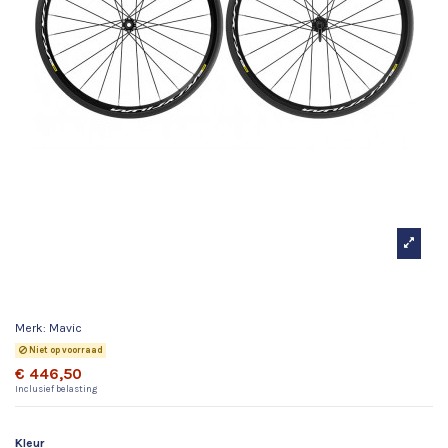
Mavic Ksyrium Disc
Merk:
Mavic
Niet op voorraad
€ 446,50
Inclusief belasting
Kleur