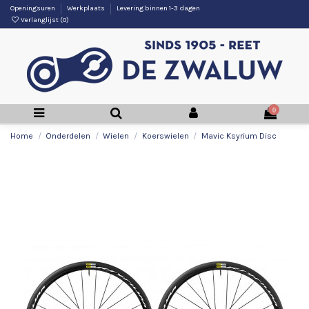
Openingsuren
Werkplaats
Levering binnen 1-3 dagen
Verlanglijst (
0
)
0
Home
Onderdelen
Wielen
Koerswielen
Mavic Ksyrium Disc