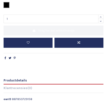
Zwart
Voeg toe aan winkelmandje
Productdetails
Klantrecensies
(0)
ean13
887850729158