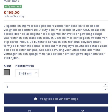
Merk:
Kask
Op voorraad
€ 199,00
Inclusief belasting
Elegantie en stijl voor stad-pedallers zonder concessies te doen aan
veiligheid en comfort. De LifeStyle-helm is exclusief voor KASK en zal een
beroep doen op al diegenen die elegantie, innovatie en geweldig design
waarderen in een praktisch product. Deze helm is echter geen kwestie van
stijl boven inhoud. De buitenste schaal is een zeefdruk polycarbonaat,
terwijl de binnenste schaal is bedekt met Polystyreen. Andere details zoals
een eco-lederen kin pad, CoolMax opvulling voor uitstekend ademend
vermogen en een spiegel vizier alle optellen om een geweldige helm voor
stad rijden.
Kleur
Hoofdomtrek
Grijs
Voeg toe aan winkelmandje