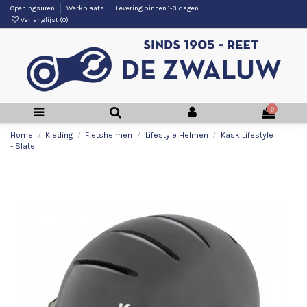
Openingsuren
Werkplaats
Levering binnen 1-3 dagen
Verlanglijst (
0
)
0
Home
Kleding
Fietshelmen
Lifestyle Helmen
Kask Lifestyle
- Slate