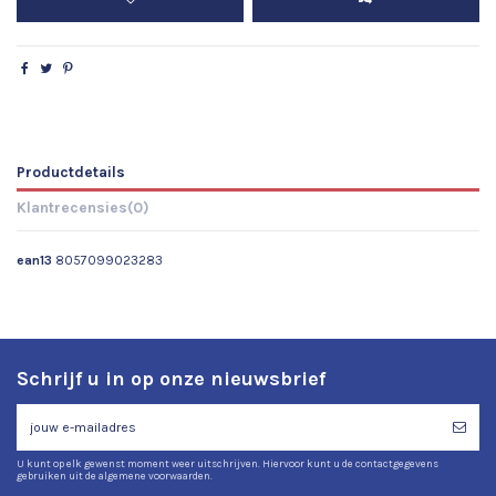
Productdetails
Klantrecensies
(0)
ean13
8057099023283
Schrijf u in op onze nieuwsbrief
U kunt op elk gewenst moment weer uitschrijven. Hiervoor kunt u de contactgegevens
gebruiken uit de algemene voorwaarden.