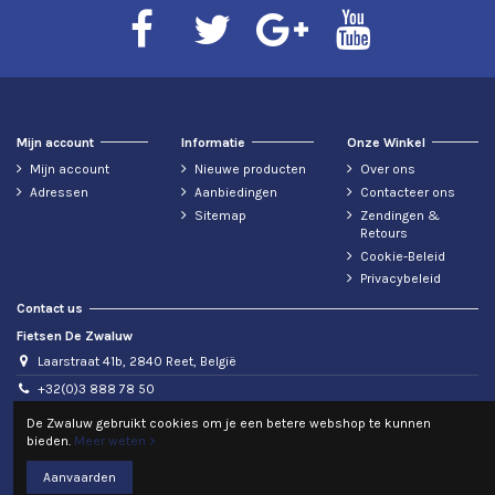
Mijn account
Informatie
Onze Winkel
Mijn account
Nieuwe producten
Over ons
Adressen
Aanbiedingen
Contacteer ons
Sitemap
Zendingen &
Retours
Cookie-Beleid
Privacybeleid
Contact us
Fietsen De Zwaluw
Laarstraat 41b, 2840 Reet, België
+32(0)3 888 78 50
info@fietsendezwaluw.be
De Zwaluw gebruikt cookies om je een betere webshop te kunnen
bieden.
Meer weten >
BTW: BE0440476604
Aanvaarden