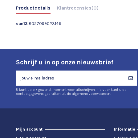
Productdetails
Klantrecensies
(0)
ean13
8057099023146
Schrijf u in op onze nieuwsbrief
U kunt op elk gewenst moment weer uitschrijven. Hiervoor kunt u de
contactgegevens gebruiken uit de algemene voorwaarden.
Mijn account
Informatie