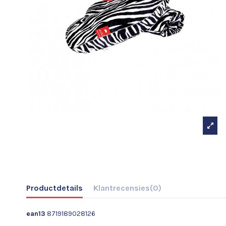
Productdetails
Klantrecensies
(0)
ean13
8719189028126