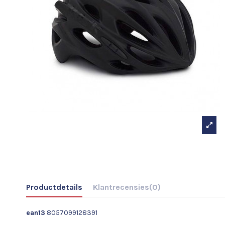
Productdetails
Klantrecensies
(0)
ean13
8057099128391