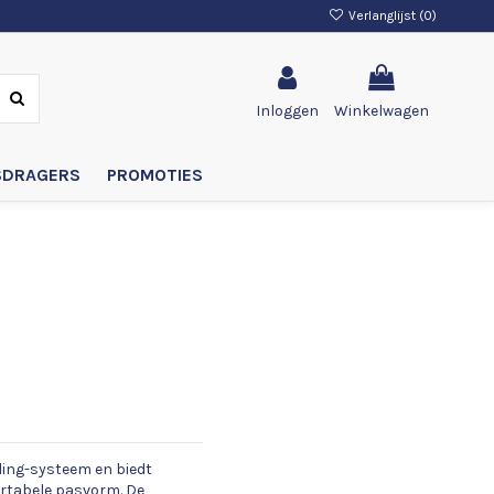
Verlanglijst (
0
)
Inloggen
Winkelwagen
SDRAGERS
PROMOTIES
ding-systeem en biedt
ortabele pasvorm. De