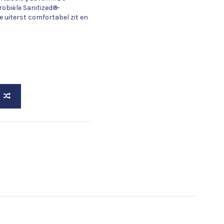
robiële Sanitized®-
e uiterst comfortabel zit en