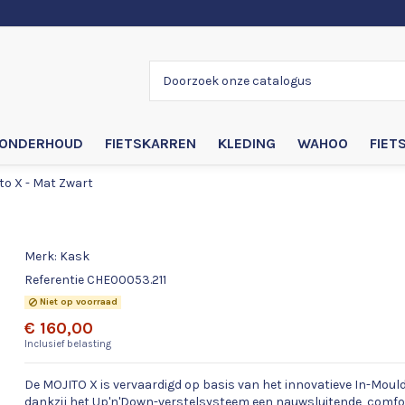
ONDERHOUD
FIETSKARREN
KLEDING
WAHOO
FIET
to X - Mat Zwart
Kask Mojito X - Mat Zwart
Merk:
Kask
Referentie
CHE00053.211
Niet op voorraad
€ 160,00
Inclusief belasting
De MOJITO X is vervaardigd op basis van het innovatieve In-Moul
dankzij het Up'n'Down-verstelsysteem een nauwsluitende, comf