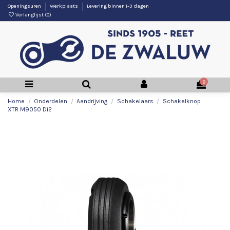
Openingsuren
Werkplaats
Levering binnen 1-3 dagen
Verlanglijst (
0
)
0
Home
Onderdelen
Aandrijving
Schakelaars
Schakelknop
XTR M9050 Di2