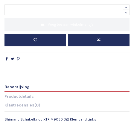
Voeg toe aan winkelmandje
Beschrijving
Productdetails
Klantrecensies
(0)
Shimano Schakelknop XTR M9050 Di2 Klemband Links