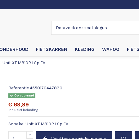
ONDERHOUD
FIETSKARREN
KLEDING
WAHOO
FIET
 Unit XT M810R I Sp EV
Schakel Unit XT M810R I Sp EV
Referentie
4550170447830
Op voorraad
€ 69,99
Inclusief belasting
Schakel Unit XT M810R I Sp EV
Voeg toe aan winkelmandje