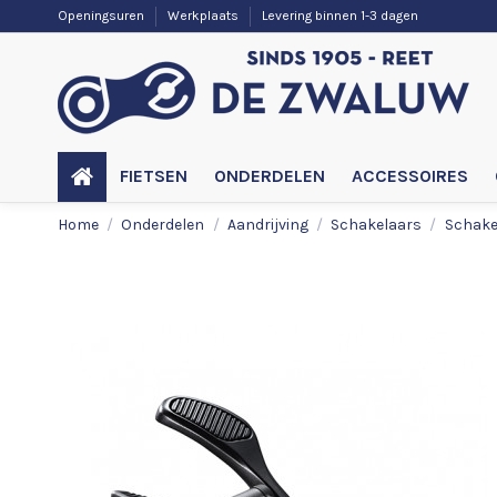
Openingsuren
Werkplaats
Levering binnen 1-3 dagen
FIETSEN
ONDERDELEN
ACCESSOIRES
Home
Onderdelen
Aandrijving
Schakelaars
Schakel