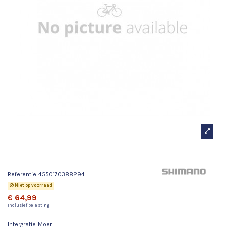
Intergratie Moer
Referentie
4550170388294
Niet op voorraad
€ 64,99
Inclusief belasting
Intergratie Moer