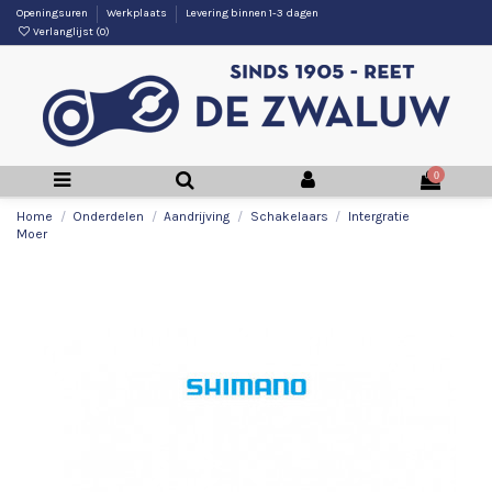
Openingsuren
Werkplaats
Levering binnen 1-3 dagen
Verlanglijst (
0
)
0
Home
Onderdelen
Aandrijving
Schakelaars
Intergratie
Moer