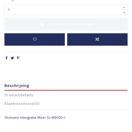
Voeg toe aan winkelmandje
Beschrijving
Productdetails
Klantrecensies
(0)
Shimano Intergratie Moer SL-M9100-I