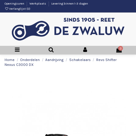
Openingsuren
Werkplaats
Levering binnen 1-3 dagen
Verlanglijst (
0
)
0
Home
Onderdelen
Aandrijving
Schakelaars
Revo Shifter
Nexus C3000 DX