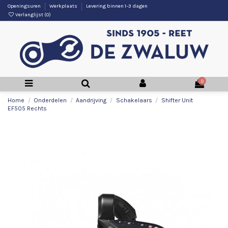
Openingsuren
Werkplaats
Levering binnen 1-3 dagen
Verlanglijst (
0
)
0
Home
Onderdelen
Aandrijving
Schakelaars
Shifter Unit
EF505 Rechts