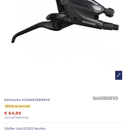
Shifter Unit EF505 Rechts
Referentie
4524667689409
Niet op voorraad
€ 64,99
Inclusief belasting
Shifter Unit EF505 Rechts