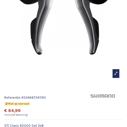
STI Claris R2000 Set 3x8
Referentie
4524667241195
Niet op voorraad
€ 64,99
Inclusief belasting
STI Claris R2000 Set 3x8