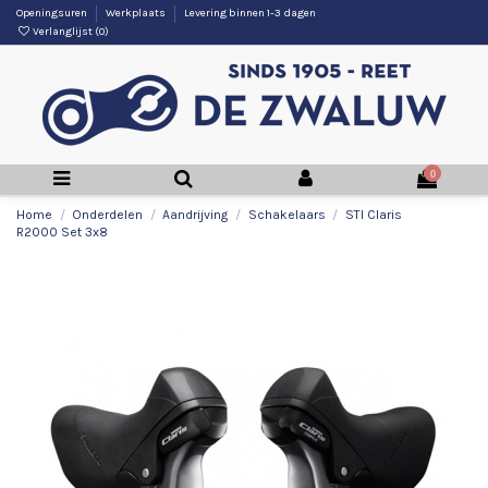
Openingsuren
Werkplaats
Levering binnen 1-3 dagen
Verlanglijst (
0
)
0
Home
Onderdelen
Aandrijving
Schakelaars
STI Claris
R2000 Set 3x8