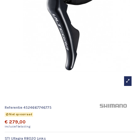
STI Ultegra R8020 Links
Referentie
4524667746775
Niet op voorraad
€ 279,00
Inclusief belasting
STI Ultegra R8020 Links