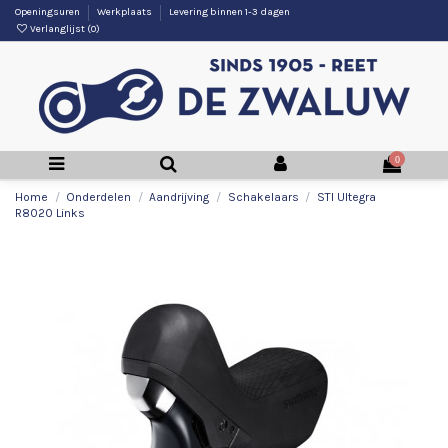
Openingsuren
Werkplaats
Levering binnen 1-3 dagen
Verlanglijst (
0
)
0
Home
Onderdelen
Aandrijving
Schakelaars
STI Ultegra
R8020 Links