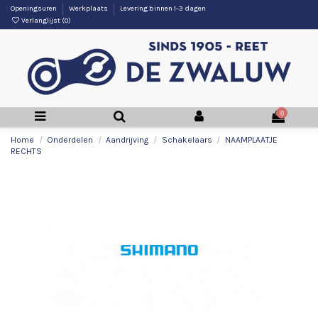
Openingsuren
Werkplaats
Levering binnen 1-3 dagen
Verlanglijst (
0
)
0
Home
Onderdelen
Aandrijving
Schakelaars
NAAMPLAATJE
RECHTS