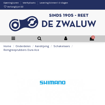
Openingsuren
Werkplaats
Levering binnen 1-3 dagen
Verlanglijst (
0
)
0
Home
Onderdelen
Aandrijving
Schakelaars
Remgreeprubbers Dura Ace