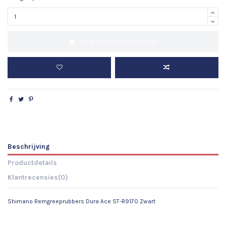
Voeg toe aan winkelmandje
Beschrijving
Productdetails
Klantrecensies
(0)
Shimano Remgreeprubbers Dura Ace ST-R9170 Zwart