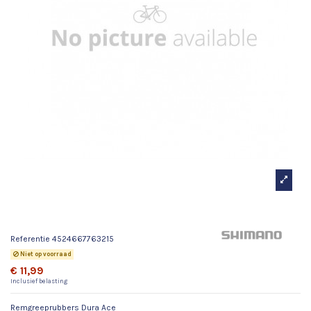
Remgreeprubbers Dura Ace
Referentie
4524667763215
Niet op voorraad
€ 11,99
Inclusief belasting
Remgreeprubbers Dura Ace