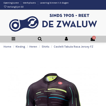
Openingsuren
Werkplaats
Levering binnen 1-3 dagen
Verlanglijst (
0
)
0
Home
Kleding
Heren
Shirts
Castelli Tabula Rasa Jersey FZ