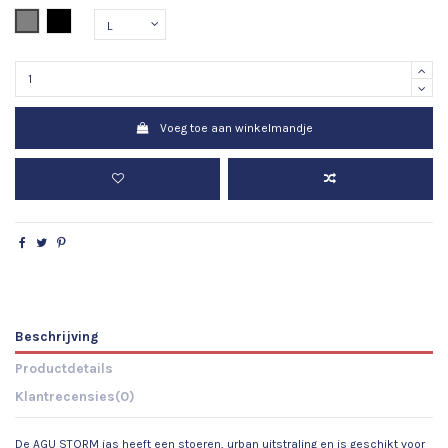
Grijs
Zwart
Voeg toe aan winkelmandje
Beschrijving
Productdetails
Klantrecensies
(0)
De AGU STORM jas heeft een stoeren, urban uitstraling en is geschikt voor