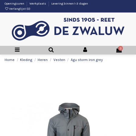
Openingsuren
Werkplaats
Levering binnen 1-3 dagen
Verlanglijst (
0
)
0
Home
Kleding
Heren
Vesten
Agu storm iron grey