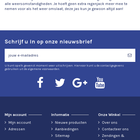
alle weersomstandigheden. Je hoeft geen extra regenjack meer mee te
nemen voor als het weer omslaat; deze jas kun je gewoon altijd aan!
Schrijf u in op onze nieuwsbrief
U kunt op elk gewenst moment weer uitschrijven. Hiervoor kunt u de contactgegevens
gebruiken uit de algemene voorwaarden.
Mijn account
Informatie
Onze Winkel
Mijn account
Nieuwe producten
Over ons
Adressen
Aanbiedingen
Contacteer ons
Sitemap
Zendingen &