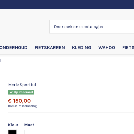
ONDERHOUD
FIETSKARREN
KLEDING
WAHOO
FIET
l
Sportful Edge Softshell
Merk:
Sportful
Op voorraad
€ 150,00
Inclusief belasting
Kleur
Maat
Zwart