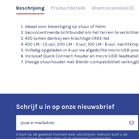
Beschrijving
Productdetails
Klantrecensies
(0)
Ideaal voor bevestiging op stuur of helm
Geconcentreerde lichtbundel om het terrein te verlichten
450 lumen dankzij een krachtige CREE-led
450 LM - 1,5 uur, 200 LM - 3 uur, 100 LM - 6 uur, nachtknip
Volledig opgeladen in 4 uur via afgedichte micro-USB-poo
Inclusief Quick Connect-houder en micro-USB-laadkabel
Stevige stuurhouder met Blendr-compatibiliteit verkrijg
Schrijf u in op onze nieuwsbrief
U kunt op elk gewenst moment weer uitschrijven. Hiervoor kunt u de
contactgegevens gebruiken uit de algemene voorwaarden.