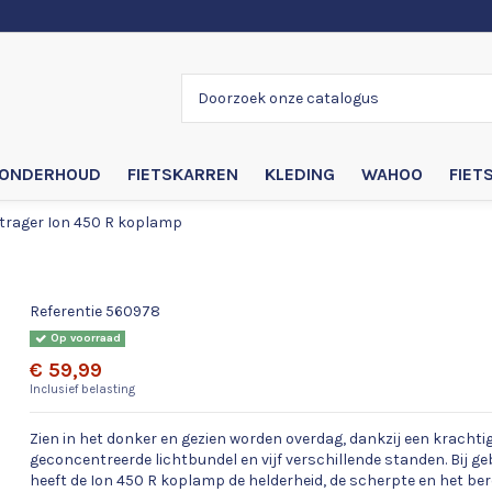
ONDERHOUD
FIETSKARREN
KLEDING
WAHOO
FIET
trager Ion 450 R koplamp
Bontrager Ion 450 R koplamp
Referentie
560978
Op voorraad
€ 59,99
Inclusief belasting
Zien in het donker en gezien worden overdag, dankzij een kracht
geconcentreerde lichtbundel en vijf verschillende standen. Bij geb
heeft de Ion 450 R koplamp de helderheid, de scherpte en het be