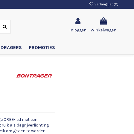
Verlanglijst (
0
)
Inloggen
Winkelwagen
SDRAGERS
PROMOTIES
ige CREE-led met een
ruik als dagrijverlichting
reik om gezien te worden