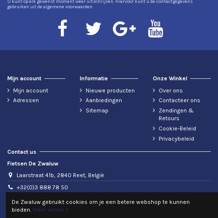
U kunt op elk gewenst moment weer uitschrijven. Hiervoor kunt u de contactgegevens
gebruiken uit de algemene voorwaarden.
Mijn account
Informatie
Onze Winkel
Mijn account
Nieuwe producten
Over ons
Adressen
Aanbiedingen
Contacteer ons
Sitemap
Zendingen &
Retours
Cookie-Beleid
Privacybeleid
Contact us
Fietsen De Zwaluw
Laarstraat 41b, 2840 Reet, België
+32(0)3 888 78 50
info@fietsendezwaluw.be
De Zwaluw gebruikt cookies om je een betere webshop te kunnen
bieden.
Meer weten >
BTW: BE0440476604