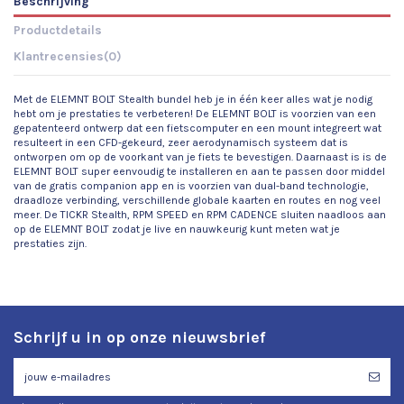
Beschrijving
Productdetails
Klantrecensies
(0)
Met de ELEMNT BOLT Stealth bundel heb je in één keer alles wat je nodig
hebt om je prestaties te verbeteren! De ELEMNT BOLT is voorzien van een
gepatenteerd ontwerp dat een fietscomputer en een mount integreert wat
resulteert in een CFD-gekeurd, zeer aerodynamisch systeem dat is
ontworpen om op de voorkant van je fiets te bevestigen. Daarnaast is is de
ELEMNT BOLT super eenvoudig te installeren en aan te passen door middel
van de gratis companion app en is voorzien van dual-band technologie,
draadloze verbinding, verschillende globale kaarten en routes en nog veel
meer. De TICKR Stealth, RPM SPEED en RPM CADENCE sluiten naadloos aan
op de ELEMNT BOLT zodat je live en nauwkeurig kunt meten wat je
prestaties zijn.
Schrijf u in op onze nieuwsbrief