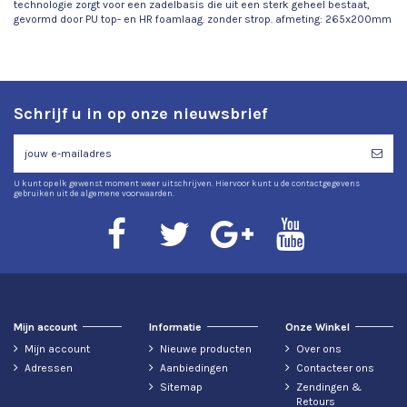
technologie zorgt voor een zadelbasis die uit een sterk geheel bestaat,
gevormd door PU top- en HR foamlaag. zonder strop. afmeting: 265x200mm
Schrijf u in op onze nieuwsbrief
U kunt op elk gewenst moment weer uitschrijven. Hiervoor kunt u de contactgegevens
gebruiken uit de algemene voorwaarden.
Mijn account
Informatie
Onze Winkel
Mijn account
Nieuwe producten
Over ons
Adressen
Aanbiedingen
Contacteer ons
Sitemap
Zendingen &
Retours