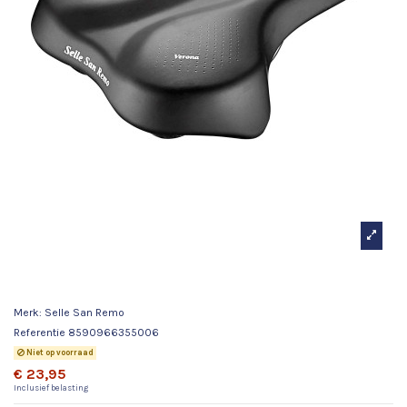
Selle San Remo zadel Verona zwart
Merk:
Selle San Remo
Referentie
8590966355006
Niet op voorraad
€ 23,95
Inclusief belasting