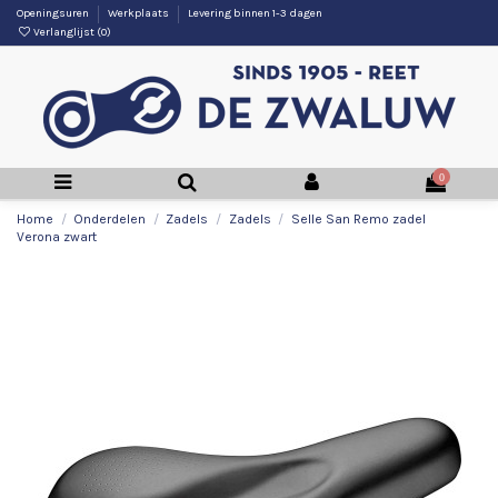
Openingsuren
Werkplaats
Levering binnen 1-3 dagen
Verlanglijst (
0
)
0
Home
Onderdelen
Zadels
Zadels
Selle San Remo zadel
Verona zwart