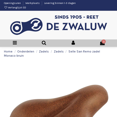
Openingsuren
Werkplaats
Levering binnen 1-3 dagen
Verlanglijst (
0
)
0
Home
Onderdelen
Zadels
Zadels
Selle San Remo zadel
Monaco bruin