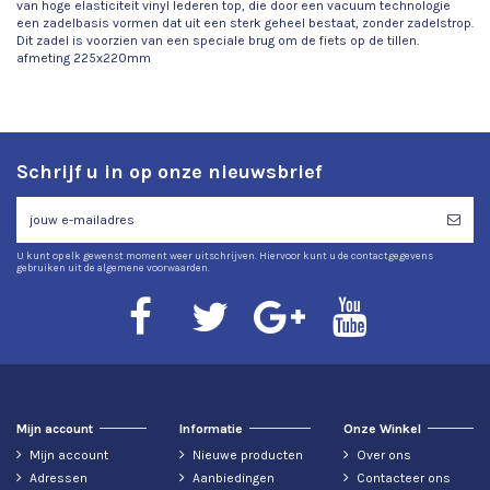
van hoge elasticiteit vinyl lederen top, die door een vacuum technologie
een zadelbasis vormen dat uit een sterk geheel bestaat, zonder zadelstrop.
Dit zadel is voorzien van een speciale brug om de fiets op de tillen.
afmeting 225x220mm
Schrijf u in op onze nieuwsbrief
U kunt op elk gewenst moment weer uitschrijven. Hiervoor kunt u de contactgegevens
gebruiken uit de algemene voorwaarden.
Mijn account
Informatie
Onze Winkel
Mijn account
Nieuwe producten
Over ons
Adressen
Aanbiedingen
Contacteer ons