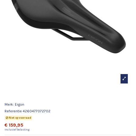
Ergon zadel SMC Core dames M/L black/grey
Merk:
Ergon
Referentie
4260477072702
Niet op voorraad
€ 159,95
Inclusief belasting