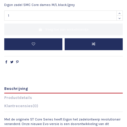
Ergon zadel SMC Core dames M/L black/grey
Voeg toe aan winkelmandje
Beschrijving
Productdetails
Klantrecensies
(0)
Met de originele ST Core Series heeft Ergon het zadelontwerp revolutionair
veranderd. Onze nieuwe Evo-versie is een doorontwikkeling van dit