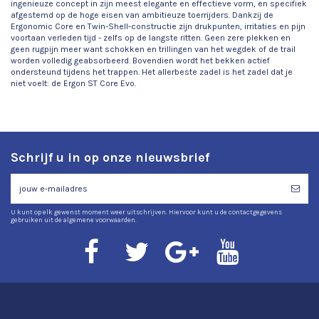
ingenieuze concept in zijn meest elegante en effectieve vorm, en specifiek
afgestemd op de hoge eisen van ambitieuze toerrijders. Dankzij de
Ergonomic Core en Twin-Shell-constructie zijn drukpunten, irritaties en pijn
voortaan verleden tijd - zelfs op de langste ritten. Geen zere plekken en
geen rugpijn meer want schokken en trillingen van het wegdek of de trail
worden volledig geabsorbeerd. Bovendien wordt het bekken actief
ondersteund tijdens het trappen. Het allerbeste zadel is het zadel dat je
niet voelt: de Ergon ST Core Evo.
Schrijf u in op onze nieuwsbrief
U kunt op elk gewenst moment weer uitschrijven. Hiervoor kunt u de contactgegevens
gebruiken uit de algemene voorwaarden.