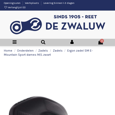
Openingsuren
Werkplaats
Levering binnen 1-3 dagen
Verlanglijst (
0
)
0
Home
Onderdelen
Zadels
Zadels
Ergon zadel SM E-
Mountain Sport dames M/L zwart