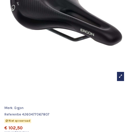
Ergon zadel SM E-Mountain Sport dames M/L
zwart
Merk:
Ergon
Referentie
4260477067807
Niet op voorraad
€ 102,50