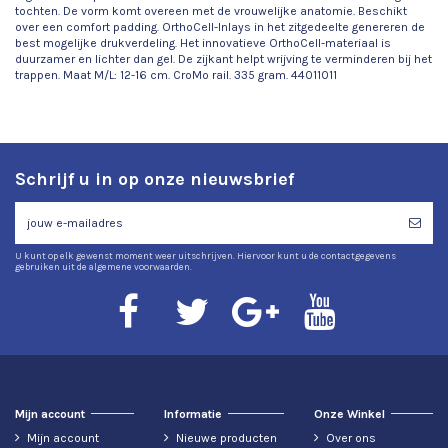
tochten. De vorm komt overeen met de vrouwelijke anatomie. Beschikt
over een comfort padding. OrthoCell-Inlays in het zitgedeelte genereren de
best mogelijke drukverdeling. Het innovatieve OrthoCell-materiaal is
duurzamer en lichter dan gel. De zijkant helpt wrijving te verminderen bij het
trappen. Maat M/L: 12-16 cm. CroMo rail. 335 gram. 44011011
Schrijf u in op onze nieuwsbrief
U kunt op elk gewenst moment weer uitschrijven. Hiervoor kunt u de contactgegevens
gebruiken uit de algemene voorwaarden.
Mijn account
Informatie
Onze Winkel
Mijn account
Nieuwe producten
Over ons