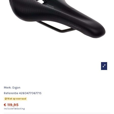
Ergon zadel SM Pro heren S/M zwart
Merk:
Ergon
Referentie
4260477067715
Niet op voorraad
€ 119,95
Inclusief belasting