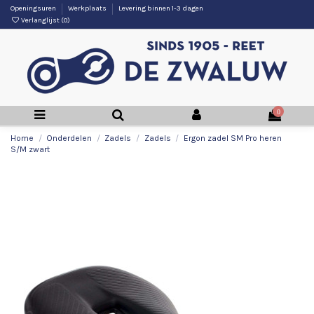
Openingsuren
Werkplaats
Levering binnen 1-3 dagen
Verlanglijst (
0
)
0
Home
Onderdelen
Zadels
Zadels
Ergon zadel SM Pro heren
S/M zwart