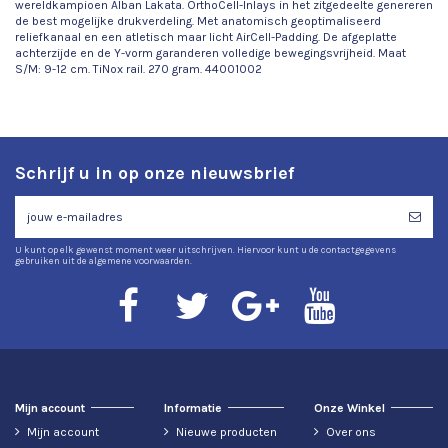
wereldkampioen Alban Lakata. OrthoCell-Inlays in het zitgedeelte genereren
de best mogelijke drukverdeling. Met anatomisch geoptimaliseerd
reliefkanaal en een atletisch maar licht AirCell-Padding. De afgeplatte
achterzijde en de Y-vorm garanderen volledige bewegingsvrijheid. Maat
S/M: 9-12 cm. TiNox rail. 270 gram. 44001002
Schrijf u in op onze nieuwsbrief
U kunt op elk gewenst moment weer uitschrijven. Hiervoor kunt u de contactgegevens
gebruiken uit de algemene voorwaarden.
Mijn account
Informatie
Onze Winkel
Mijn account
Nieuwe producten
Over ons