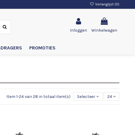
Verlanglijst (
0
)
Inloggen
Winkelwagen
SDRAGERS
PROMOTIES
Item 1-24 van 28 in totaal item(s)
Selecteer
24