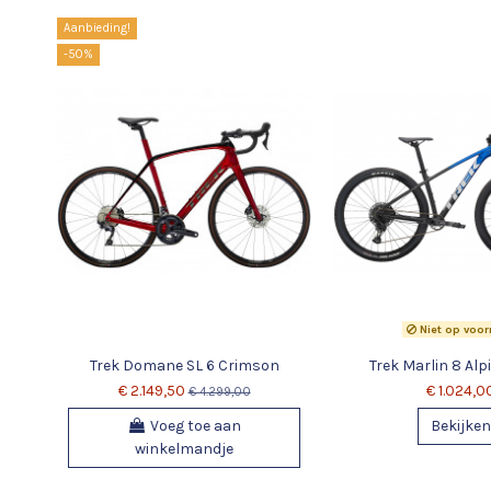
Aanbieding!
-50%
Niet op voor
Trek Domane SL 6 Crimson
Trek Marlin 8 Alp
€ 2.149,50
€ 1.024,0
€ 4.299,00
Voeg toe aan
Bekijken
winkelmandje