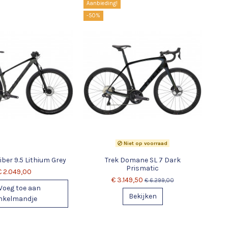
Aanbieding!
-50%
Niet op voorraad
iber 9.5 Lithium Grey
Trek Domane SL 7 Dark
Prismatic
€ 2.049,00
€ 3.149,50
€ 6.299,00
Voeg toe aan
Bekijken
nkelmandje