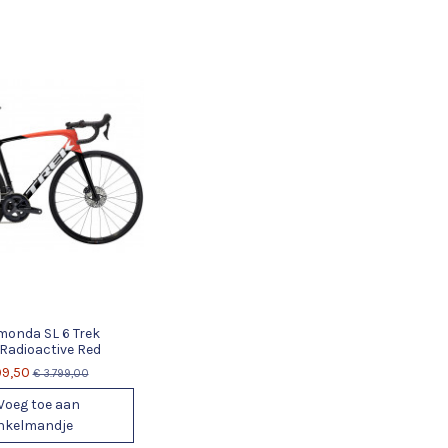
monda SL 6 Trek
Radioactive Red
99,50
€ 3.799,00
Voeg toe aan
nkelmandje