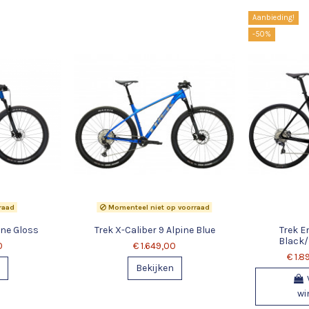
Aanbieding!
-50%
raad
Momenteel niet op voorraad
ine Gloss
Trek X-Caliber 9 Alpine Blue
Trek E
Black/
0
€ 1.649,00
€ 1.8
Bekijken
wi