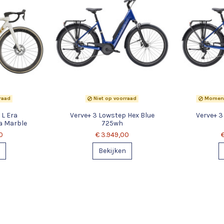
raad
Niet op voorraad
Momente
L Era
Verve+ 3 Lowstep Hex Blue
Verve+ 3
a Marble
725wh
0
€ 3.949,00
Bekijken