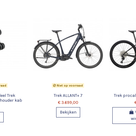
raad
Niet op voorraad
eel Trek
Trek ALLANT+ 7
Trek procal
houder kab
€ 3.699,00
Bekijken
wi