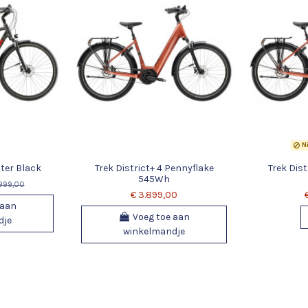
Ni
ster Black
Trek District+ 4 Pennyflake
Trek Dist
545Wh
.999,00
€ 3.899,00
 aan
Voeg toe aan
dje
winkelmandje