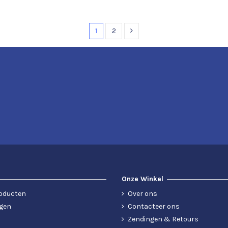
1
2
Onze Winkel
oducten
Over ons
gen
Contacteer ons
Zendingen & Retours