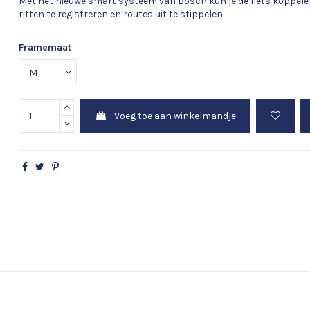
Met het nieuwe smart systeem van Bosch kun je de fiets koppel
ritten te registreren en routes uit te stippelen.
Framemaat
Voeg toe aan winkelmandje