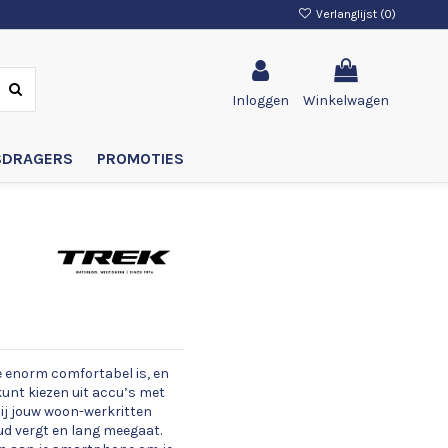
Verlanglijst (
0
)
Inloggen
Winkelwagen
SDRAGERS
PROMOTIES
ie enorm comfortabel is, en
 kunt kiezen uit accu’s met
 bij jouw woon-werkritten
oud vergt en lang meegaat.