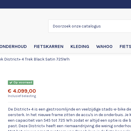
ONDERHOUD
FIETSKARREN
KLEDING
WAHOO
FIET
ek District+ 4 Trek Black Satin 725Wh
Trek District+ 4 Trek Black Satin 725Wh
Op voorraad
€ 4.099,00
Inclusief belasting
De District+ 4 is een gestroomlijnde en veelzijdige stads-e-bike d
oersterk. In het nieuwe frame zitten de accu's in de onderbuis. Je
een capaciteit van 545 tot 725 Wh zodat er altijd een optie is die
past. Deze District+ heeft een riemaandrijving die weinig onderh